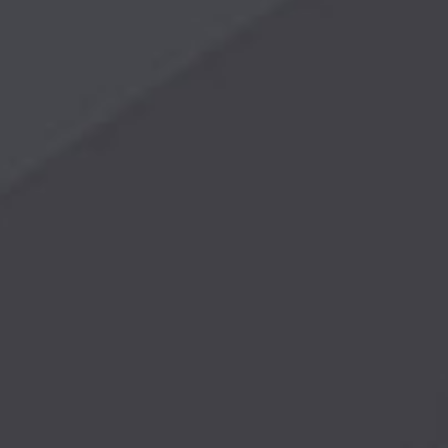
151-7388-7988
成功案例
CASE
新化县环...
娄星区教...
市场监管...
市环保志...
bet体育官方下载-
bet体育官方下载-
娄星区教育局...
（中国）官方网站...
（中国）官方网站...