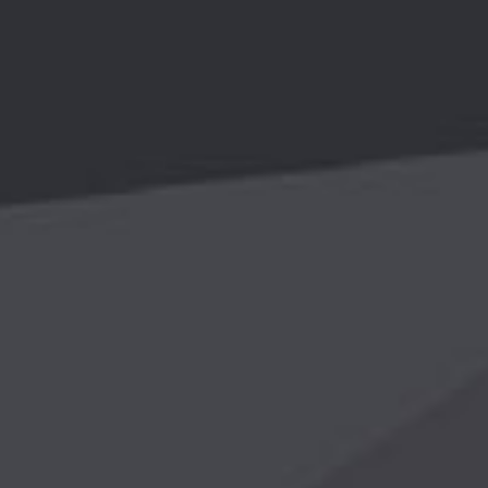
专业环保人士 | 经验丰富
拥有危险废物收集、贮存能力
bet体育官方下
公司介绍
环保知识
载-（中国）官
首页
环保新闻
成功案例
联系我们
方网站