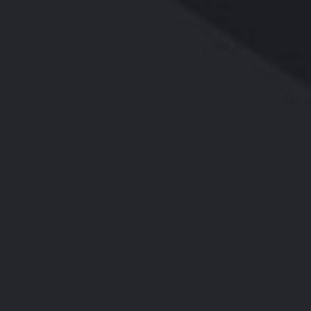
娄底市城市生活垃...
本栏目暂无资料！
以案说法丨娄底市...
11月30日，娄底市以案说法宣传贯彻新
修订的...
娄底：以法治武器...
5月12日，娄底市人大常委会召开固体废
物污...
全市危险化学品领...
为深刻汲取浙江省温岭市“6·13”槽罐车